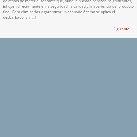
de restos de material sobrante que, aunque puedan parecer insignificantes,
influyen directamente en la seguridad, la calidad y la apariencia del producto
final. Para eliminarlas y garantizar un acabado óptimo se aplica el
desbarbado. En […]
Siguiente
→