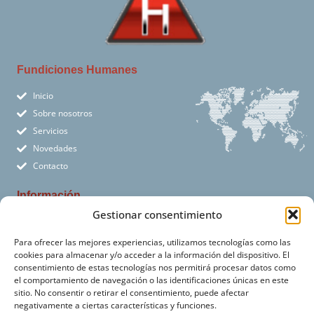
Fundiciones Humanes
Inicio
Sobre nosotros
Servicios
Novedades
Contacto
Información
Gestionar consentimiento
Aviso Legal
Política de Cookies
Para ofrecer las mejores experiencias, utilizamos tecnologías como las
cookies para almacenar y/o acceder a la información del dispositivo. El
Política de Privacidad
consentimiento de estas tecnologías nos permitirá procesar datos como
el comportamiento de navegación o las identificaciones únicas en este
COPYRIGHT ©
2026
. FUNDICIONES HUMANES. TODOS LOS DERECHOS
sitio. No consentir o retirar el consentimiento, puede afectar
RESERVADOS.
negativamente a ciertas características y funciones.