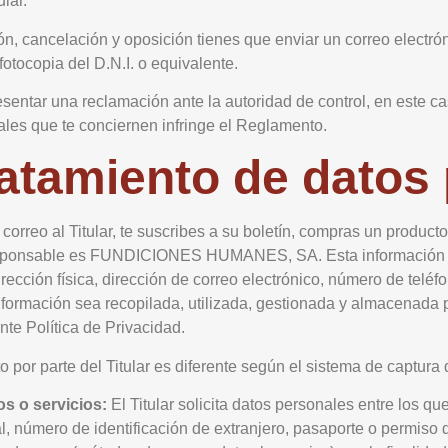
lar.
ación, cancelación y oposición tienes que enviar un correo ele
otocopia del D.N.I. o equivalente.
presentar una reclamación ante la autoridad de control, en este
ales que te conciernen infringe el Reglamento.
tratamiento de datos
rreo al Titular, te suscribes a su boletín, compras un producto 
 responsable es FUNDICIONES HUMANES, SA. Esta información p
ección física, dirección de correo electrónico, número de teléfono
u información sea recopilada, utilizada, gestionada y almac
nte Política de Privacidad.
o por parte del Titular es diferente según el sistema de captura
s o servicios:
El Titular solicita datos personales entre los 
al, número de identificación de extranjero, pasaporte o permiso d