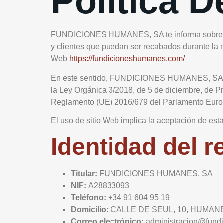
Política D
FUNDICIONES HUMANES, SA te informa sobre su Po
y clientes que puedan ser recabados durante la na
Web
https://fundicioneshumanes.com/
En este sentido, FUNDICIONES HUMANES, SA . gar
la Ley Orgánica 3/2018, de 5 de diciembre, de 
Reglamento (UE) 2016/679 del Parlamento Europeo
El uso de sitio Web implica la aceptación de esta
Identidad del 
Titular:
FUNDICIONES HUMANES, SA
NIF:
A28833093
Teléfono:
+34 91 604 95 19
Domicilio:
CALLE DE SEUL, 10, HUMAN
Correo electrónico:
administracion@fund