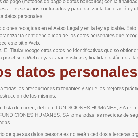
os de pago (métodos de pago o datos bancarios) con la finalida
restar los servicios contratados y para realizar la facturación y 
ata datos personales:
iciones recogidas en el Aviso Legal y en la ley aplicable. Esto 
arantizar la confidencialidad de los datos personales que recog
ece este sitio Web.
. El Titular recoge otros datos no identificativos que se obtie
or el sitio Web cuyas características y finalidad están detallad
os datos personales
ma todas las precauciones razonables y sigue las mejores práctic
destrucción de los mismos.
 de lista de correo, del cual FUNDICIONES HUMANES, SA es res
ue FUNDICIONES HUMANES, SA toma todas las medidas de seguri
adas.
 que sus datos personales no serán cedidos a terceras orga