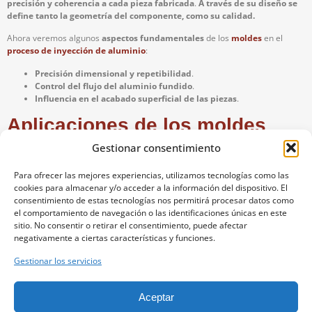
precisión y coherencia a cada pieza fabricada
.
A través de su diseño se
define tanto la geometría del componente, como su calidad.
Ahora veremos algunos
aspectos fundamentales
de los
moldes
en el
proceso de inyección de aluminio
:
Precisión dimensional y repetibilidad
.
Control del flujo del aluminio fundido
.
Influencia en el acabado superficial de las piezas
.
Aplicaciones de los moldes
para inyección de aluminio
Gestionar consentimiento
A continuación, analizaremos
algunos de los distintos ámbitos de uso
:
Para ofrecer las mejores experiencias, utilizamos tecnologías como las
cookies para almacenar y/o acceder a la información del dispositivo. El
Innovación mediante prototipos y
consentimiento de estas tecnologías nos permitirá procesar datos como
el comportamiento de navegación o las identificaciones únicas en este
desarrollo de producto
sitio. No consentir o retirar el consentimiento, puede afectar
negativamente a ciertas características y funciones.
Las
empresas de prototipado
optan habitualmente por
moldes de
inyección de aluminio
debido a su
excelente relación coste-eficiencia
y a
Gestionar los servicios
la
facilidad que ofrecen para introducir cambios rápidos y precisos en el
diseño
.
Aceptar
Piezas aeroespaciales y de