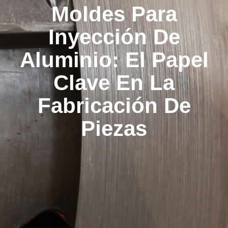
Moldes Para
Inyección De
Aluminio: El Papel
Clave En La
Fabricación De
Piezas