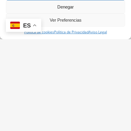
automoción
Denegar
En el
sector aeroespacial
, la
inyección de aluminio
permite la
fabricación
Ver Preferencias
de soportes y carcasas
, que requieren
tolerancias estrictas, estabilidad
ES
dimensional y resistencia a condiciones extremas
.
Política de cookies
Política de Privacidad
Aviso Legal
Por su parte,
en la industria de la automoción
, se utilizan para producir
piezas destinadas a motores, transmisiones, sistemas de seguridad y
chasis
, favoreciendo la
eficiencia energética, la reducción de emisiones y
la mejora del rendimiento del vehículo
.
Componentes médicos
Sirven a
múltiples industrias dedicadas a la generación de productos
médicos
. Gracias a la
inyección de aluminio
,
es posible desarrollar
estructuras y componentes técnicos utilizados en equipos médicos,
dispositivos de diagnóstico y aparatos hospitalarios, cumpliendo con
estrictos estándares de calidad y seguridad
.
¿Por qué los moldes para
inyección de aluminio son
fundamentales en este