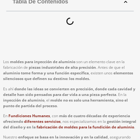
Tabla De Contenidos
Los
moldes para inyección de aluminio
son un elemento clave en la
fabricación de
piezas industriales de alta precisión
. Antes de que el
aluminio
tome forma y una función específica
, existen unos
elementos
silenciosos que definen su destino: los moldes.
Es ahí
donde las ideas se convierten en precisión, donde cada cavidad y
detalle han sido pensados para dar vida a una pieza perfecta
. En la
inyección de aluminio
, el
molde no es solo una herramienta, sino el
punto de partida del proceso
.
En
Fundiciones Humanes
, con
más de cuatro décadas de experiencia
ofreciendo
diferentes servicios
, nos especializamos en la
gestión integral
del diseño y en la
fabricación de moldes para la fundición de aluminio
.
Nuestro
enfoque se basa en la innovación y en la calidad
, asegurando