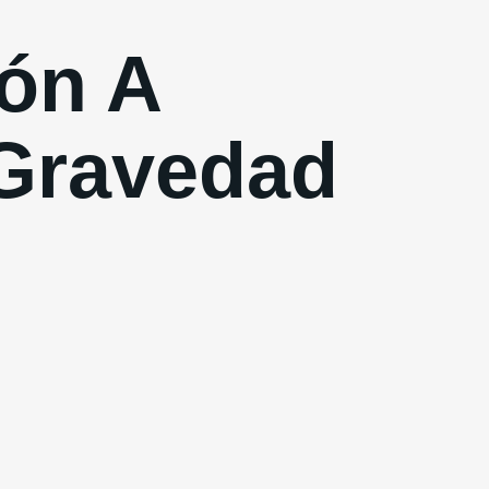
ión A
 Gravedad