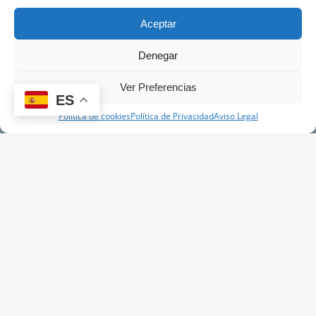
Servicios
Novedades
Aceptar
Contacto
Denegar
Información
Ver Preferencias
Aviso Legal
ES
Política de Cookies
Política de cookies
Política de Privacidad
Aviso Legal
Política de Privacidad
COPYRIGHT ©
2026
. FUNDICIONES HUMANES. TODOS LOS DERECHOS
RESERVADOS.