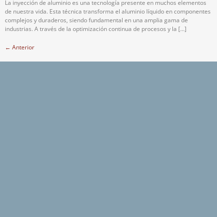
La inyección de aluminio es una tecnología presente en muchos elementos
de nuestra vida. Esta técnica transforma el aluminio líquido en componentes
complejos y duraderos, siendo fundamental en una amplia gama de
industrias. A través de la optimización continua de procesos y la […]
←
Anterior