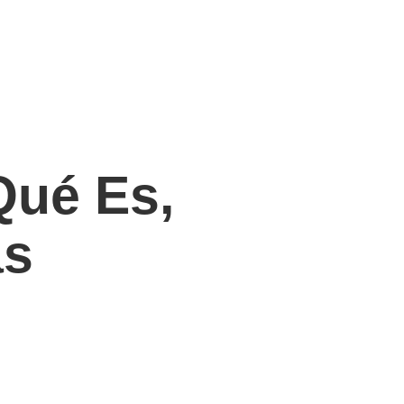
Qué Es,
as